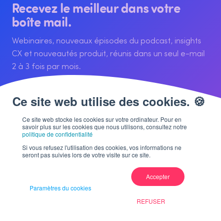
Recevez le meilleur dans votre
boîte mail.
Webinaires, nouveaux épisodes du podcast, insights
CX et nouveautés produit, réunis dans un seul e-mail
2 à 3 fois par mois.
S'abonner à la newsletter
Ou réserver une démo
Ce site web stocke les cookies sur votre ordinateur. Pour en
savoir plus sur les cookies que nous utilisons, consultez notre
politique de confidentialité
Si vous refusez l'utilisation des cookies, vos informations ne
seront pas suivies lors de votre visite sur ce site.
Accepter
Paramètres du cookies
REFUSER
La plateforme Voice of Customer