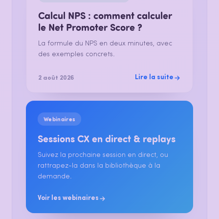
Calcul NPS : comment calculer
le Net Promoter Score ?
La formule du NPS en deux minutes, avec
des exemples concrets.
Lire la suite
2 août 2026
Webinaires
Sessions CX en direct & replays
Suivez la prochaine session en direct, ou
rattrapez-la dans la bibliothèque à la
demande.
Voir les webinaires