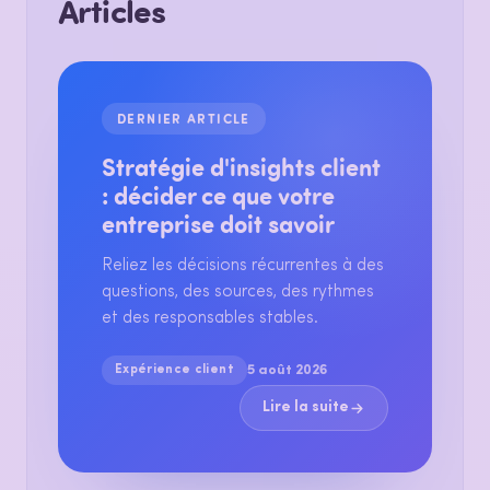
Articles
DERNIER ARTICLE
Stratégie d'insights client
: décider ce que votre
entreprise doit savoir
Reliez les décisions récurrentes à des
questions, des sources, des rythmes
et des responsables stables.
Expérience client
5 août 2026
Lire la suite