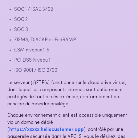
SOC 1 / ISAE 3402
SOC 2
SOC 3
FISMA, DIACAP et FedRAMP
CSM niveaux 1-5
PCI DSS Niveau 1
ISO 9001 / ISO 27001
Le serveur (s)FTP(s) fonctionne sur le cloud privé virtuel,
dans lequel les composants internes sont entièrement
protégés de tout accès extérieur, conformément au
principe du moindre privilège.
Chaque environnement client est accessible uniquement
via un domaine dédié
(
https://xxxxx.hellocustomer.app
), contrôlé par une
passerelle sécurisée dans le VPC. Si vous le désirez, des