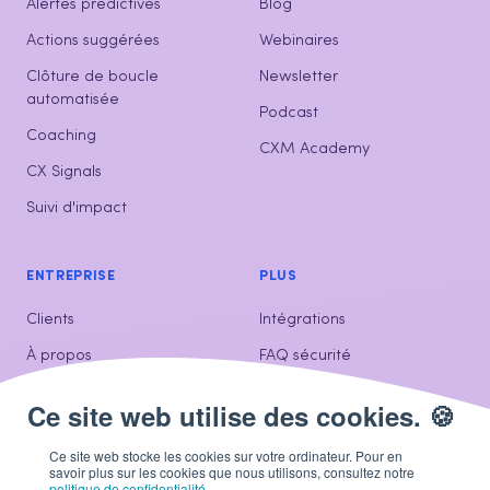
Alertes prédictives
Blog
Actions suggérées
Webinaires
Clôture de boucle
Newsletter
automatisée
Podcast
Coaching
CXM Academy
CX Signals
Suivi d'impact
ENTREPRISE
PLUS
Clients
Intégrations
À propos
FAQ sécurité
Contactez-nous
Ce site web stocke les cookies sur votre ordinateur. Pour en
savoir plus sur les cookies que nous utilisons, consultez notre
politique de confidentialité