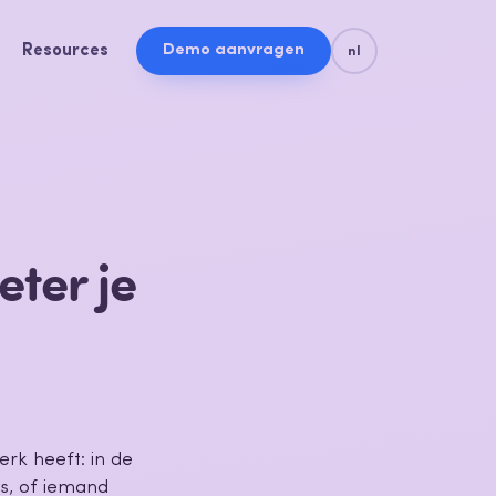
Resources
Demo aanvragen
nl
eter je
erk heeft: in de
js, of iemand