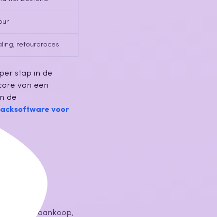
our
aling, retourproces
 per stap in de
core van een
an de
backsoftware voor
kel zelf kan
of sms na aankoop,