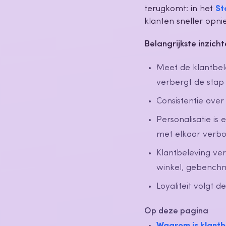
terugkomt: in het
St
klanten sneller opn
Belangrijkste inzich
Meet de klantbel
verbergt de stap 
Consistentie over
Personalisatie i
met elkaar verbo
Klantbeleving ve
winkel, gebenchma
Loyaliteit volgt d
Op deze pagina
Waarom is klantbe