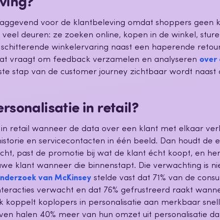
eving?
rslaggevend voor de klantbeleving omdat shoppers geen 
eel deuren: ze zoeken online, kopen in de winkel, sture
 schitterende winkelervaring naast een haperende retour
Dat vraagt om feedback verzamelen en analyseren
over 
ste stap van de customer journey zichtbaar wordt naast d
rsonalisatie in retail?
 in retail wanneer de data over een klant met elkaar ver
storie en servicecontacten in één beeld. Dan houdt de e
cht, past de promotie bij wat de klant écht koopt, en he
e klant wanneer die binnenstapt. Die verwachting is nie
onderzoek van McKinsey
stelde vast dat 71% van de con
teracties verwacht en dat 76% gefrustreerd raakt wanneer
 koppelt koplopers in personalisatie aan merkbaar snel
jven halen 40% meer van hun omzet uit personalisatie da