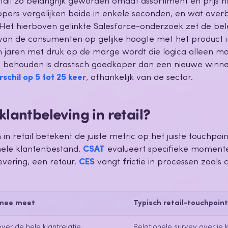
retail zo belangrijk geworden omdat assortiment en prijs n
pers vergelijken beide in enkele seconden, en wat overbli
. Het hierboven gelinkte Salesforce-onderzoek zet de be
an de consumenten op gelijke hoogte met het product i
In jaren met druk op de marge wordt die logica alleen m
 behouden is drastisch goedkoper dan een nieuwe winne
schil op 5 tot 25 keer
, afhankelijk van de sector.
klantbeleving in retail?
in retail betekent de juiste metric op het juiste touchpoi
e hele klantenbestand.
CSAT
evalueert specifieke moment
evering, een retour.
CES
vangt frictie in processen zoals c
rmee meet
Typisch retail-touchpoint
over de hele klantrelatie
Relationele survey over je