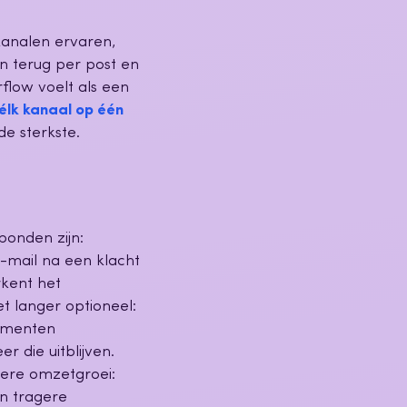
kanalen ervaren,
n terug per post en
flow voelt als een
élk kanaal op één
e sterkste.
bonden zijn:
-mail na een klacht
rkent het
t langer optioneel:
sumenten
 die uitblijven.
lere omzetgroei:
n tragere