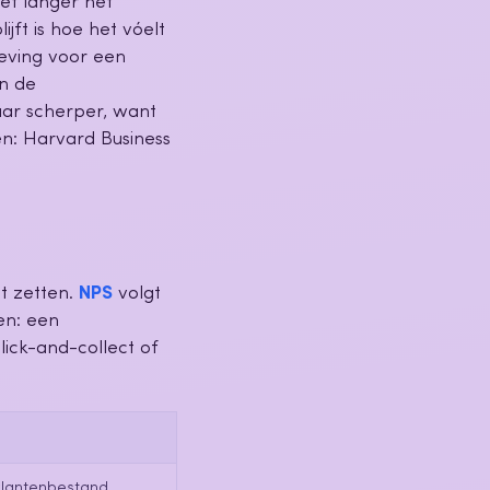
iet langer het
jft is hoe het vóelt
leving voor een
n de
aar scherper, want
n: Harvard Business
nt zetten.
NPS
volgt
en: een
lick-and-collect of
 klantenbestand