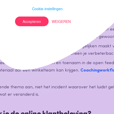
s die automatisch per vestiging binnenkomen
.
Cookie-instellingen
ers hun eigen cijfers: een manager die de thema's en d
Accepteren
WEIGEREN
, onderneemt actie; een manager die alleen een landelijk
 weet je nog niet waar de journey knelt, begin dan met 
. Met een
mobiele feedbackfeed
zitten die cijfers gewoo
estigingen heen: winkels met elkaar vergelijken maakt 
en je beste en je zwakste winkel is meteen je verbeterbac
eedback: lof die met naam en toenaam in de open feedb
teriaal dat een winkelteam kan krijgen.
Coachingworkfl
ende thema aan, niet het incident waarover het luidst g
 wat er veranderd is.
 je de online klantbeleving?