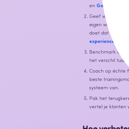
en
Google-review
Geef winkelmanag
eigen winkel ziet
doet dat niet. En
experience audit
Benchmark over v
het verschil tuss
Coach op échte f
beste trainingsma
systeem van.
Pak het terugker
vertel je klanten
Hoe verbeter