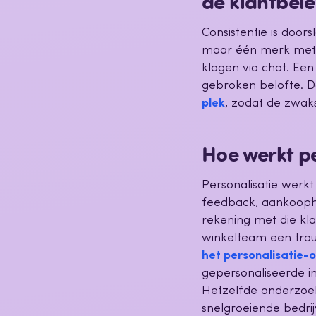
de klantbel
Consistentie is doo
maar één merk met v
klagen via chat. Een
gebroken belofte. 
plek
, zodat de zwak
Hoe werkt pe
Personalisatie werkt
feedback, aankoophi
rekening met die kla
winkelteam een trouw
het personalisatie-
gepersonaliseerde in
Hetzelfde onderzoek
snelgroeiende bedri