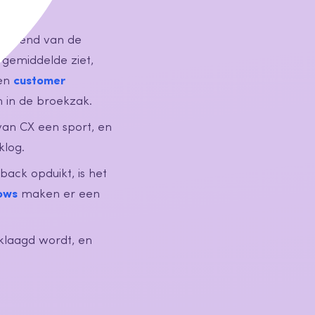
e trend van de
 gemiddelde ziet,
een
customer
n in de broekzak.
van CX een sport, en
klog.
ack opduikt, is het
ows
maken er een
eklaagd wordt, en