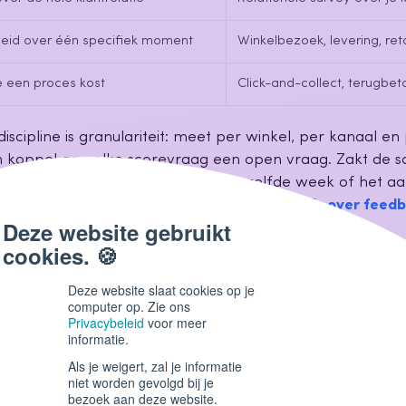
eid over één specifiek moment
Winkelbezoek, levering, ret
e een proces kost
Click-and-collect, terugbet
discipline is granulariteit: meet per winkel, per kanaal en
n koppel aan elke scorevraag een open vraag. Zakt de s
ellen de open antwoorden je nog dezelfde week of het a
, de voorraad of de wachtrijen ligt. Onze
gids over feed
ing die precies hiervoor gebouwd is.
 je de klantbeleving in de winkel?
Deze website slaat cookies op je
computer op. Zie ons
Privacybeleid
voor meer
rbeteren in de winkel komt neer op een loop die elke win
informatie.
Als je weigert, zal je informatie
niet worden gevolgd bij je
bezoek aan deze website.
k op winkelniveau: QR-codes aan de kassa, een e-mail 