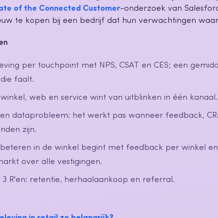
ate of the Connected Customer
-onderzoek van Salesfor
ieuw te kopen bij een bedrijf dat hun verwachtingen waa
ten
eving per touchpoint met NPS, CSAT en CES; een gemidd
die faalt.
 winkel, web en service wint van uitblinken in één kanaal.
s een dataprobleem: het werkt pas wanneer feedback, CR
nden zijn.
rbeteren in de winkel begint met feedback per winkel e
rkt over alle vestigingen.
e 3 R'en: retentie, herhaalaankoop en referral.
leving in retail zo belangrijk?