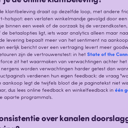
de klantbeleving draait op dezelfde loop, met andere fri
ort-hotspot: een verlaten winkelmandje gevolgd door ee
 je binnen een week of de oorzaak bij de verzendkosten,
 de betaalopties ligt, iets waar analytics alleen maar naa
de levering bepaalt meer van het sentiment na aankoop
een eerlijk bericht over een vertraging levert meer goodw
touren zijn de vertrouwenstest: in het
State of the Con
force zit het waarmaken van verwachtingen achter het
 nergens worden verwachtingen harder getest dan wa
uctpagina's verdienen hun eigen feedback: de vraag "wat 
aankoop legt de twijfels bloot die je paginatekst niet w
ar, dus lees online feedback en winkelfeedback in
één g
wee aparte programma's.
onsistentie over kanalen doorslag