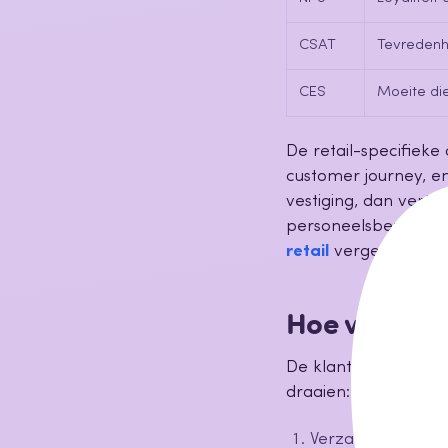
CSAT
Tevredenh
CES
Moeite di
De retail-specifieke 
customer journey, e
vestiging, dan vert
personeelsbezetting
retail
vergelijkt tool
Hoe verbeter
De klantbeleving ve
draaien:
Verzamel feedbac