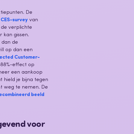
ctiepunten. De
n
CES-survey
van
 de verplichte
r kan gissen.
 dan de
ill op dan een
nected Customer-
 88%-effect op
nneer een aankoop
hield je bijna tegen
ist weg te nemen. De
ecombineerd beeld
gevend voor