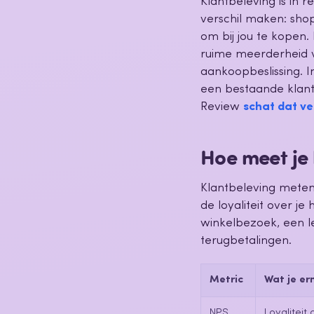
Klantbeleving is in 
verschil maken: shop
om bij jou te kopen
ruime meerderheid v
aankoopbeslissing. 
een bestaande klant
Review
schat dat ver
Hoe meet je 
Klantbeleving meten 
de loyaliteit over j
winkelbezoek, een l
terugbetalingen.
Metric
Wat je e
NPS
Loyaliteit 