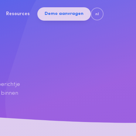
Resources
Demo aanvragen
nl
erichtje
 binnen