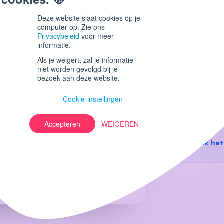
Deze website slaat cookies op je
Valencia
computer op. Zie ons
Privacybeleid
voor meer
Vortex Playa
informatie.
Calle Reina 
Als je weigert, zal je informatie
46011 Valenc
escherming van je privacy en
niet worden gevolgd bij je
toe contact op over gerelateerde
bezoek aan deze website.
k dan het vakje hieronder aan.
Cookie-instellingen
an andere communicatie van Hello
OP ZOEK NAA
Accepteren
WEIGEREN
raktijken en onze inzet voor je privacy, bekijk
Demo aanv
 laat je ons toe je de gevraagde inhoud te
Bezoek het