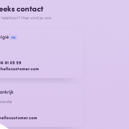
eeks contact
 telefoon? Hier vind je ons.
lgië
HQ
86 81 05 59
hellocustomer.com
rankrijk
teville
ellocustomer.com