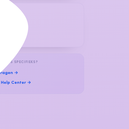
, Spanje
10
ia
R IETS SPECIFIEKS?
ragen →
 Help Center →