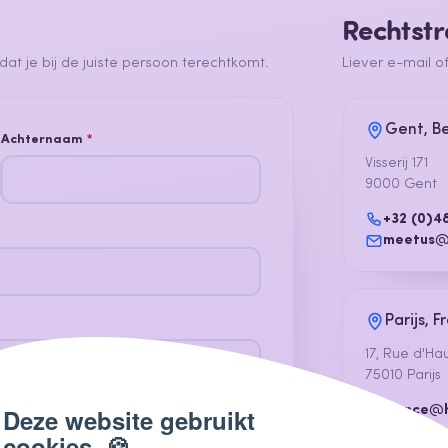
Rechtstr
at je bij de juiste persoon terechtkomt.
Liever e-mail of
Gent, Be
Achternaam
*
Visserij 171
9000 Gent
+32 (0)4
meetus@
Parijs, F
17, Rue d'Hau
75010 Parijs
france@h