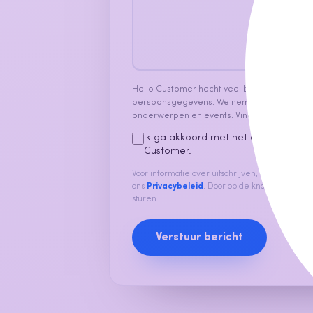
Hello Customer hecht veel belang aan de b
persoonsgegevens. We nemen graag af en 
onderwerpen en events. Vind je dat oké, vin
Ik ga akkoord met het ontvangen v
Customer.
Voor informatie over uitschrijven, onze privacyp
ons
Privacybeleid
. Door op de knop te klikken,
sturen.
Verstuur bericht