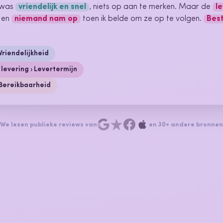
 was
vriendelijk en snel
, niets op aan te merken. Maar de
l
en
niemand nam op
toen ik belde om ze op te volgen.
Best
Vriendelijkheid
 levering › Levertermijn
 Bereikbaarheid
We lezen publieke reviews van
en 30+ andere bronnen