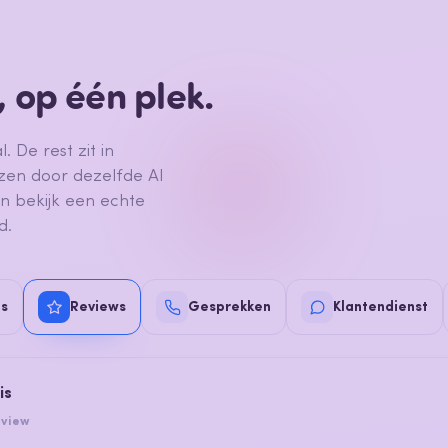
, op één plek.
 De rest zit in
zen door dezelfde AI
en bekijk een echte
d.
s
Reviews
Gesprekken
Klantendienst
is
eview