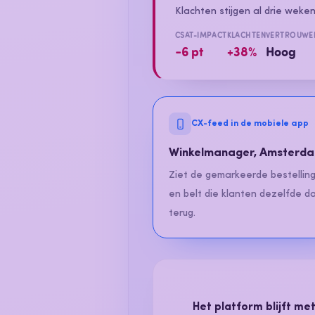
Klachten stijgen al drie weke
CSAT-IMPACT
KLACHTEN
VERTROUWE
−6 pt
+38%
Hoog
CX-feed in de mobiele app
Winkelmanager, Amsterd
Ziet de gemarkeerde bestellin
en belt die klanten dezelfde d
terug.
Het platform blijft me