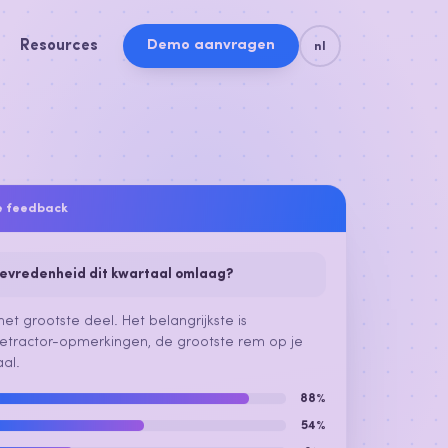
Resources
Demo aanvragen
nl
je feedback
tevredenheid dit kwartaal omlaag?
et grootste deel. Het belangrijkste is
7 detractor-opmerkingen, de grootste rem op je
al.
88%
54%