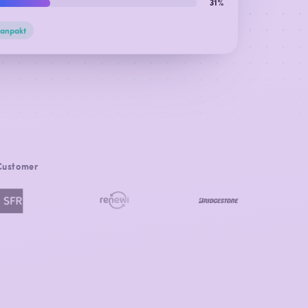
31%
aanpakt
 Customer