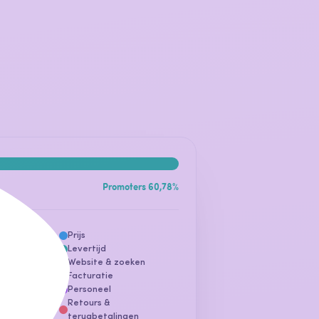
Promoters 60,78%
Prijs
romoot
Levertijd
3 thema's
Website & zoeken
Facturatie
Personeel
Retours &
terugbetalingen