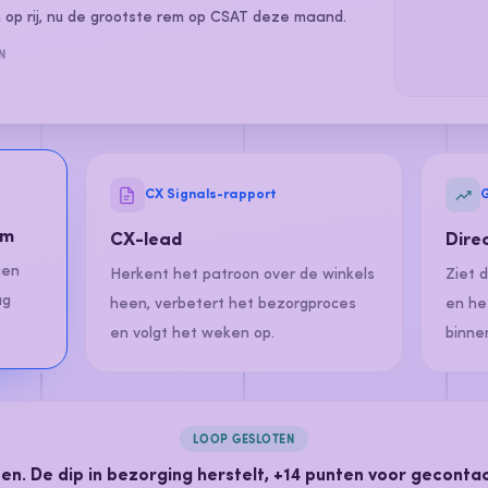
n op rij, nu de grootste rem op CSAT deze maand.
N
CX Signals-rapport
am
CX-lead
Dire
gen
Herkent het patroon over de winkels
Ziet 
ag
heen, verbetert het bezorgproces
en he
en volgt het weken op.
binne
LOOP GESLOTEN
ten. De dip in bezorging herstelt,
+14 punten
voor gecontac