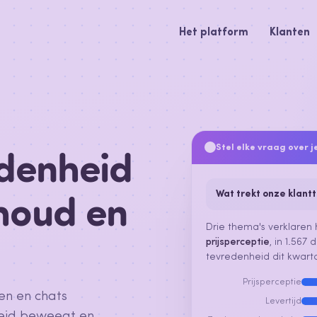
Het platform
Klanten
edenheid
Stel elke vraag over 
houd en
Wat trekt onze klant
Drie thema's verklaren h
prijsperceptie
, in 1.56
tevredenheid dit kwarta
Prijsperceptie
en en chats
Levertijd
heid beweegt en