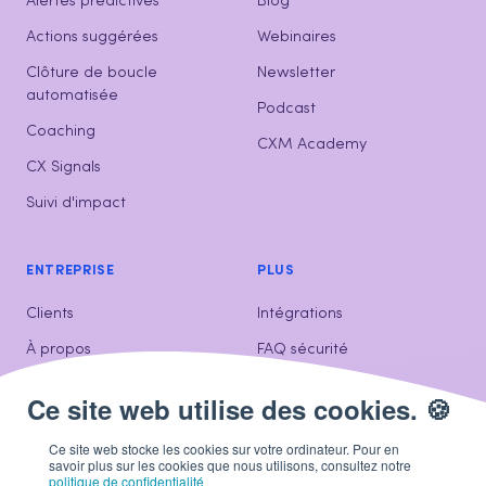
Alertes prédictives
Blog
Actions suggérées
Webinaires
Clôture de boucle
Newsletter
automatisée
Podcast
Coaching
CXM Academy
CX Signals
Suivi d'impact
ENTREPRISE
PLUS
Clients
Intégrations
À propos
FAQ sécurité
Contactez-nous
Ce site web stocke les cookies sur votre ordinateur. Pour en
savoir plus sur les cookies que nous utilisons, consultez notre
politique de confidentialité