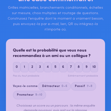
Grilles matricielles, branchements conditionnels, échelles
sur mesure, choix multiples et routage de questions.
Construisez l'enquête dont le moment a vraiment besoin,
puis envoyez-la par e-mail, lien, QR ou intégrez-la
n'importe où.
Quelle est la probabilité que vous nous
recommandiez à un ami ou un collègue ?
0
1
2
3
4
5
6
7
8
9
10
Pas du tout probable
Extrêmement probable
Voyez-le comme
Détracteur
0–6
Passif
7–8
Promoteur
9–10
Choisissez un score ou un parcours : la même enquête
demande pourquoi, puis agit sur la réponse.