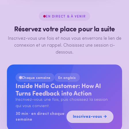
EN DIRECT & À VENIR
Réservez votre place pour la suite
Inscrivez-vous une fois et nous vous enverrons le lien de
connexion et un rappel. Choisissez une session ci-
dessous.
Chaque semaine
En anglais
Inside Hello Customer: How AI
Turns Feedback into Action
Inscrivez-vous une fois, puis choisissez la session
qui vous convient.
30 min · en direct chaque
Inscrivez-vous →
semaine