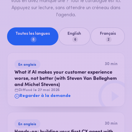
Vous en avez manqué une ? Tout le catalogue est ici.
Appuyez sur lecture, sans attendre un créneau dans
l'agenda.
Toutes les langues
English
Français
8
6
2
En anglais
30 min
What if AI makes your customer experience
worse, not better (with Steven Van Belleghem
and Michel Stevens)
Diffusé le 27 mai 2026
Regarder à la demande
En anglais
30 min
Hands-on: building your first CX agent with